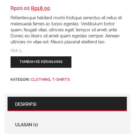
Peringkat
1
4.00
dari
Harga
Harga
Rp
20.00
Rp
18.00
5
berdasarkan
aslinya
saat
penilaian
Pellentesque habitant morbi tristique senectus et netus et
adalah:
ini
pelanggan
malesuada fames ac turpis egestas. Vestibulum tortor
Rp20.00.
adalah:
quam, feugiat vitae, ultricies eget, tempor sit amet, ante.
Rp18.00.
Donec eu libero sit amet quam egestas semper. Aenean
ultricies mi vitae est. Mauris placerat eleifend leo.
Stok 5
Kuantitas
TAMBAH KE KERANJANG
Woo
Logo
KATEGORI:
CLOTHING
,
T-SHIRTS
DESKRIPSI
ULASAN (1)