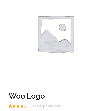
Woo Logo
(
1
ulasan pelanggan)