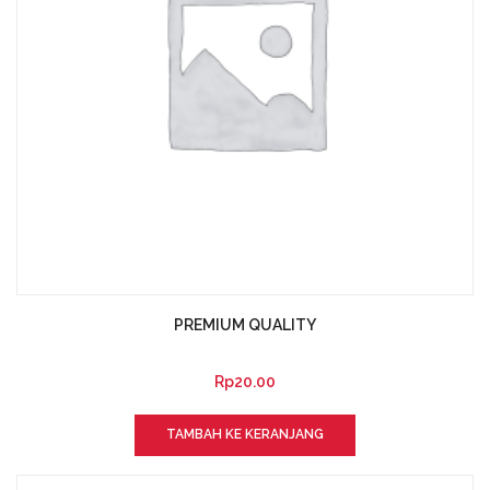
halaman
produk
PREMIUM QUALITY
Rp
20.00
TAMBAH KE KERANJANG